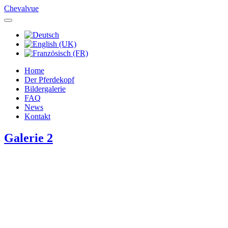
Chevalvue
Home
Der Pferdekopf
Bildergalerie
FAQ
News
Kontakt
Galerie 2